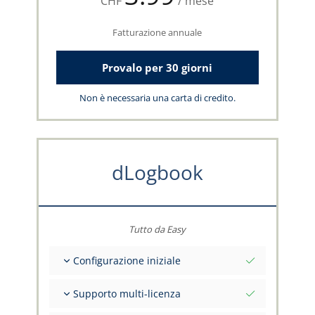
CHF
/ mese
Fatturazione annuale
Provalo per 30 giorni
Non è necessaria una carta di credito.
dLogbook
Tutto da Easy
Configurazione iniziale
Valori iniziali totali alla data di riferimento
Supporto multi-licenza
Consulenza sui tuoi dati dal team capzlog.aero
Libretto di volo separato per categoria (A), (H),