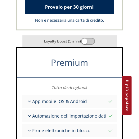
Provalo per 30 giorni
Non è necessaria una carta di credito.
Loyalty Boost (5 anni)
Premium
Il più popolare
Tutto da dLogbook
App mobile iOS & Android
Completamente offline
Automazione dell'importazione dati
Inserimento dei dati di volo e FSTD
Installazioni illimitate su tutti i tuoi dispositivi
Da oltre 400 API
Firme elettroniche in blocco
Importazione da tabulati ed Excel
Auto-Import