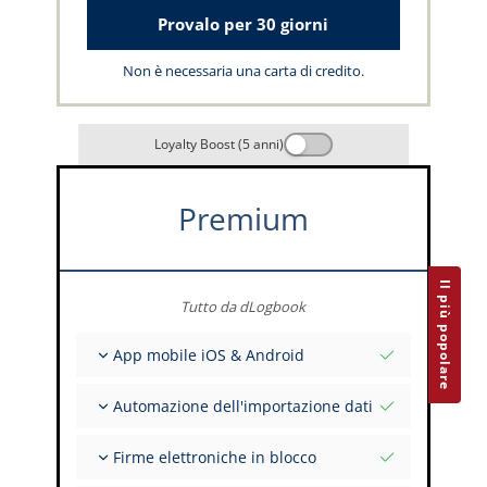
Provalo per 30 giorni
Non è necessaria una carta di credito.
Loyalty Boost (5 anni)
Premium
Il più popolare
Tutto da dLogbook
App mobile iOS & Android
Completamente offline
Automazione dell'importazione dati
Inserimento dei dati di volo e FSTD
Installazioni illimitate su tutti i tuoi dispositivi
Da oltre 400 API
Firme elettroniche in blocco
Importazione da tabulati ed Excel
Auto-Import