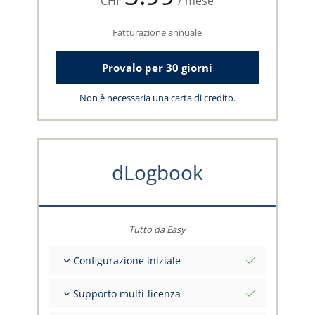
CHF
/ mese
Fatturazione annuale
Provalo per 30 giorni
Non è necessaria una carta di credito.
dLogbook
Tutto da Easy
Configurazione iniziale
Valori iniziali totali alla data di riferimento
Supporto multi-licenza
Consulenza sui tuoi dati dal team capzlog.aero
Libretto di volo separato per categoria (A), (H),