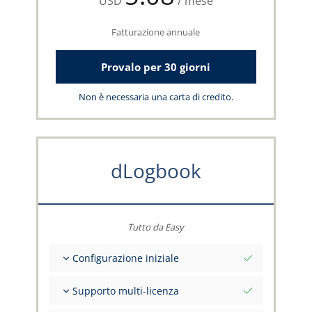
USD
/ mese
Fatturazione annuale
Provalo per 30 giorni
Non è necessaria una carta di credito.
dLogbook
Tutto da Easy
Configurazione iniziale
Valori iniziali totali alla data di riferimento
Supporto multi-licenza
Consulenza sui tuoi dati dal team capzlog.aero
Libretto di volo separato per categoria (A), (H),