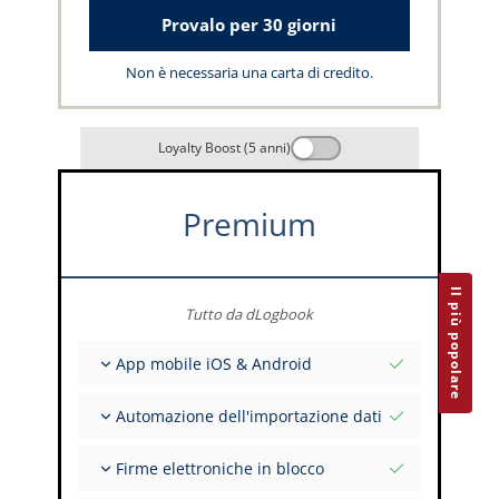
Provalo per 30 giorni
Non è necessaria una carta di credito.
Loyalty Boost (5 anni)
Premium
Il più popolare
Tutto da dLogbook
App mobile iOS & Android
Completamente offline
Automazione dell'importazione dati
Inserimento dei dati di volo e FSTD
Installazioni illimitate su tutti i tuoi dispositivi
Da oltre 400 API
Firme elettroniche in blocco
Importazione da tabulati ed Excel
Auto-Import